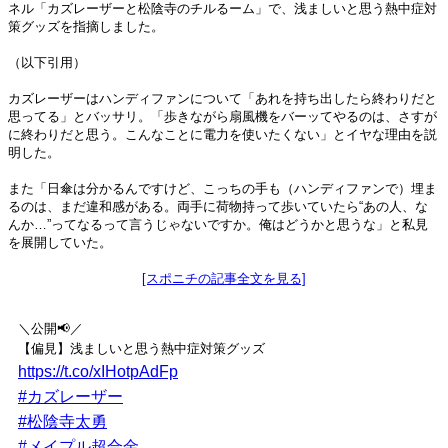
ネル「カズレーザーと松陰寺のチルるーム」で、浅ましいと思う熱中症対
策グッズを指摘しました。
（以下引用）
カズレーザーはハンディファンについて「あれを持ち出したら終わりだと
思ってる」とバッサリ。「歩きながら扇風機をバーッてやるのは、さすが
に終わりだと思う。こんなことに電力を使いたくない」とイヤな理由を説
明した。
また「日傘は分かるんですけど、こっちの手も（ハンディファンで）埋ま
るのは、まだ違和感がある。両手に荷物持って歩いていたら“あの人、な
んか…”ってなるって言うじゃないですか。俺はどうかと思うな」と私見
を展開していた。
[スポニチの記事全文を見る]
＼公開📢／
【偏見】浅ましいと思う熱中症対策グッズ
https://t.co/xIHotpAdFp
#カズレーザー
#松陰寺太勇
#メイプル超合金