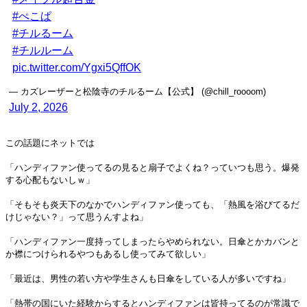
#ぺこぱ
#チルるーム
#チルルーム
pic.twitter.com/Ygxi5QffOK
— カズレーザーと松陰寺のチルるーム【公式】 (@chill_roooom)
July 2, 2026
この話題にネットでは
「ハンディファン使ってるの見ると扇子でよくね？っていつも思う。爆発
する心配もないしｗ」
「そもそも炎天下のなかでハンディファン使っても、「熱風を浴びてるだ
けじゃない？」って思うんすよね」
「ハンディファン一度持ってしまったらやめられない。日傘とかカバンと
か襟につけられるやつもあるし使ってみて欲しい」
「最近は、男性の若い方や学生さんも日傘をしている人が多いですね」
「熱帯の国にいた経験からするとハンディファンは皆持ってるのが常識で