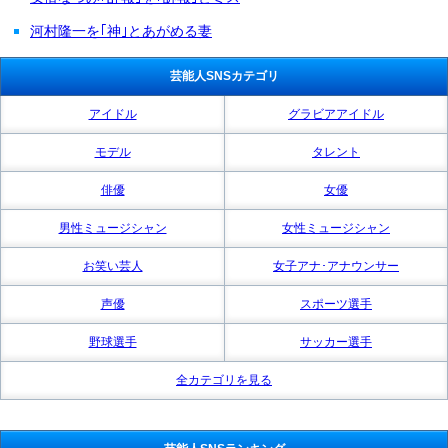
河村隆一を｢神｣とあがめる妻
芸能人SNSカテゴリ
アイドル
グラビアアイドル
モデル
タレント
俳優
女優
男性ミュージシャン
女性ミュージシャン
お笑い芸人
女子アナ･アナウンサー
声優
スポーツ選手
野球選手
サッカー選手
全カテゴリを見る