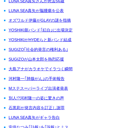
LUNA SEA真矢さんが死去56歳
LUNA SEA真矢が脳腫瘍を公表
オズワルド伊藤がGLAYの謎を指摘
YOSHIKI新バンド｢紅白｣に出場決定
YOSHIKIがHYDEらと新バンド結成
SUGIZO｢社会的発言の権利ある｣
SUGIZOが山本太郎を熱烈応援
大島アナがカラオケでイラつく瞬間
河村隆一｢肺腺がん｣の手術報告
Mステスーパーライブ出演者発表
別人!?河村隆一の姿に驚きの声
石黒彩が発言内容を訂正し謝罪
LUNA SEA真矢がギャラ告白
安倍なつみ｢訃報｣を｢訴報｣とミス