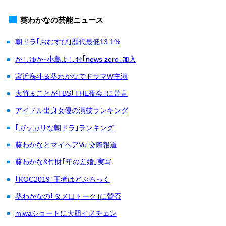
葵わかなの芸能ニュース
朝ドラ｢おむすび｣歴代最低13.1%
かしゆか･小島よしお｢news zero｣加入
宮近海斗＆葵わかなでドラマW主演
大竹まことがTBS｢THE夜会｣に苦言
アイドル出身女優の演技ランキング
｢ガッカリな朝ドラ｣ランキング
葵わかなとマイヘアVo.交際報道
葵わかな&竹財｢年の差婚｣実写
｢KOC2019｣王者はどぶろっく
葵わかなの｢タメ口トーク｣に賛否
miwaショートに大胆イメチェン