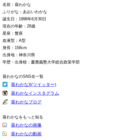
名前：葵わかな
ふりがな：あおいわかな
誕生日：1998年6月30日
現在の年齢：28歳
星座：蟹座
血液型：A型
身長：158cm
出身地：神奈川県
学歴・出身校：慶應義塾大学総合政策学部
葵わかなのSNS全一覧
葵わかなX(ツイッター)
葵わかなインスタグラム
葵わかなブログ
葵わかなをもっと知る
葵わかなの画像
葵わかなの動画