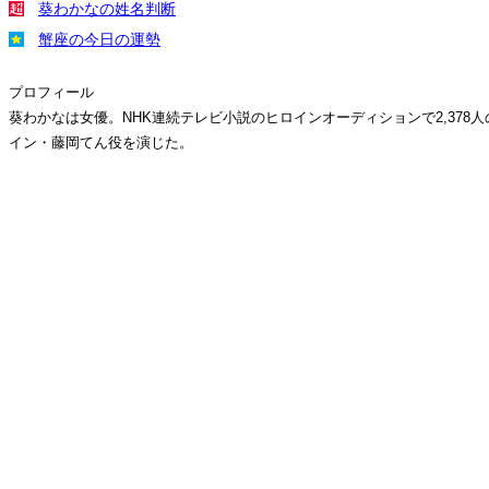
葵わかなの姓名判断
蟹座の今日の運勢
プロフィール
葵わかなは女優。NHK連続テレビ小説のヒロインオーディションで2,37
イン・藤岡てん役を演じた。