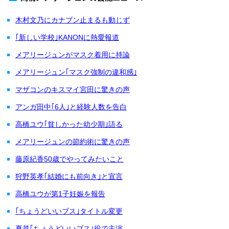
木村文乃にカナブン止まるも動じず
｢新しい学校｣KANONに熱愛報道
メアリージュンがマスク着用に持論
メアリージュン｢マスク強制の違和感｣
マザコンのキスマイ宮田に驚きの声
アンガ田中｢6人｣と経験人数を告白
高橋ユウ｢貧しかった幼少期｣語る
メアリージュンの節約術に驚きの声
藤原紀香50歳でやってみたいこと
狩野英孝｢結婚にも前向き｣と宣言
高橋ユウが第1子妊娠を報告
｢ちょうどいいブス｣タイトル変更
夏菜｢ちょうどいいブス｣役で主演