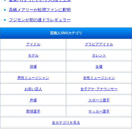
高橋メアリーが松潤ファンに釈明
フジモンが初の連ドラレギュラー
芸能人SNSカテゴリ
アイドル
グラビアアイドル
モデル
タレント
俳優
女優
男性ミュージシャン
女性ミュージシャン
お笑い芸人
女子アナ･アナウンサー
声優
スポーツ選手
野球選手
サッカー選手
全カテゴリを見る