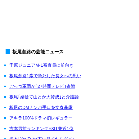
板尾創路の芸能ニュース
千原ジュニアM-1審査員に前向き
板尾創路1歳で急死した長女への思い
ごっつ軍団が｢27時間テレビ｣参戦
板尾｢姥捨て山とか大賛成｣と介護論
板尾のDMナンパ手口を文春暴露
アキラ100%ドラマ初レギュラー
吉本男前ランキングEXIT兼近1位
松本｢YouTube下に見てたらダメ｣