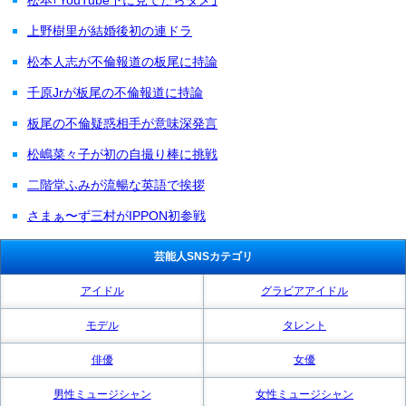
上野樹里が結婚後初の連ドラ
松本人志が不倫報道の板尾に持論
千原Jrが板尾の不倫報道に持論
板尾の不倫疑惑相手が意味深発言
松嶋菜々子が初の自撮り棒に挑戦
二階堂ふみが流暢な英語で挨拶
さまぁ〜ず三村がIPPON初参戦
芸能人SNSカテゴリ
アイドル
グラビアアイドル
モデル
タレント
俳優
女優
男性ミュージシャン
女性ミュージシャン