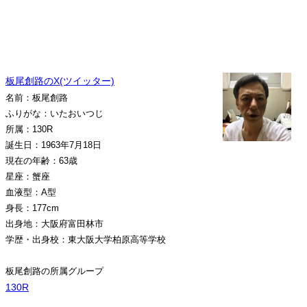
板尾創路のX(ツイッター)
名前：板尾創路
ふりがな：いたおいつじ
所属：130R
誕生日：1963年7月18日
現在の年齢：63歳
星座：蟹座
血液型：A型
身長：177cm
出身地：大阪府富田林市
学歴・出身校：東大阪大学柏原高等学校
板尾創路の所属グループ
130R