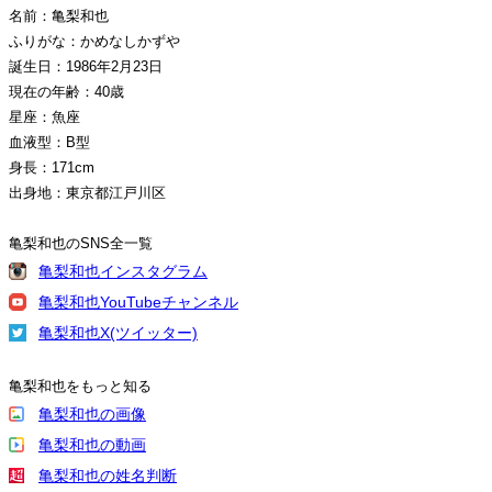
名前：亀梨和也
ふりがな：かめなしかずや
誕生日：1986年2月23日
現在の年齢：40歳
星座：魚座
血液型：B型
身長：171cm
出身地：東京都江戸川区
亀梨和也のSNS全一覧
亀梨和也インスタグラム
亀梨和也YouTubeチャンネル
亀梨和也X(ツイッター)
亀梨和也をもっと知る
亀梨和也の画像
亀梨和也の動画
亀梨和也の姓名判断