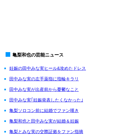
亀梨和也の芸能ニュース
妊娠の田中みな実ヒール&攻めたドレス
田中みな実の左手薬指に指輪キラリ
田中みな実が出産前から憂鬱なこと
田中みな実｢妊娠発表したくなかった｣
亀梨ソロコン前に結婚でファン嘆き
亀梨和也と田中みな実が結婚＆妊娠
亀梨とみな実の交際証拠をファン指摘