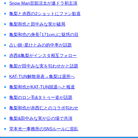
Snow Man宮舘涼太が連ドラ初主演
亀梨と赤西の2ショットにファン歓喜
亀梨和也と田中みな実が破局
亀梨和也の身長｢171cm｣に疑惑の目
占い師･星ひとみの的中率が話題
赤西&亀梨がインスタ相互フォロー
亀梨が田中みな実を匂わせかと話題
KAT-TUN解散発表→亀梨は退所へ
亀梨和也がKAT-TUN脱退へと報道
亀梨のロン毛&タトゥー姿が話題
亀梨和也が赤西仁とのコラボ匂わせ
亀梨&田中みな実が公の場で共演
堂本光一事務所のSNSルールに混乱