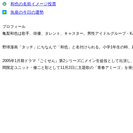
和也の名前イメージ投票
魚座の今日の運勢
プロフィール
亀梨和也は歌手、俳優、タレント、キャスター。男性アイドルグループ・KAT
野球漫画「タッチ」にちなんで「和也」と名付けられる。小学1年生の時、
2005年1月期ドラマ『ごくせん』第2シリーズにメイン生徒役として出演
間限定ユニット・修二と彰として11月2日に主題歌の「青春アミーゴ」を