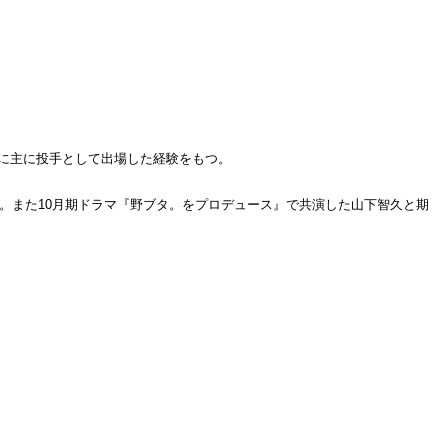
に主に投手として出場した経験をもつ。
た。また10月期ドラマ『野ブタ。をプロデュース』で共演した山下智久と期