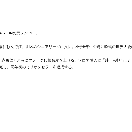
-TUNの元メンバー。
親に頼んで江戸川区のシニアリーグに入団。小学6年生の時に軟式の世界大会
し、赤西仁とともにブレークし知名度を上げる。ソロで挿入歌「絆」も担当し
発売し、同年初のミリオンセラーを達成する。