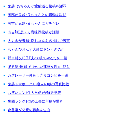
鬼越･良ちゃんが渡部巡る投稿を謝罪
渡部が鬼越･良ちゃんとの騒動を説明
有吉が鬼越･良ちゃんにガチギレ
有吉｢軽蔑－♪｣意味深投稿が話題
人力舎が鬼越･良ちゃんを名指しで苦言
ちゃんぴおんず大崎にドン引きの声
野々村友紀子｢夫の"後でやる"｣を一蹴
ぼる塾･田辺｢かわいい連発女性｣に怒り
カズレーザー仲良し売りコンビを一蹴
鬼越トマホーク18歳→40歳の写真比較
お笑いコンビ｢大自然｣が解散発表
袋麺ランク1位の工夫に川島が驚き
森香澄が父親の職業を告白