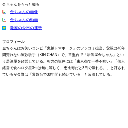
金ちゃんをもっと知る
金ちゃんの画像
金ちゃんの動画
蠍座の今日の運勢
プロフィール
金ちゃんはお笑いコンビ「鬼越トマホーク」のツッコミ担当。父親は40年
間売れない演歌歌手（KIN-CHAN）で、常盤台で「居酒屋金ちゃん」とい
う居酒屋を経営している。相方の坂井には「東京都で一番不味い」「個人
経営で食べログ星3つは無に等しく、恵比寿だと3日で潰れる。」と評され
ているが金野は「常盤台で30年間も続いている」と反論している。