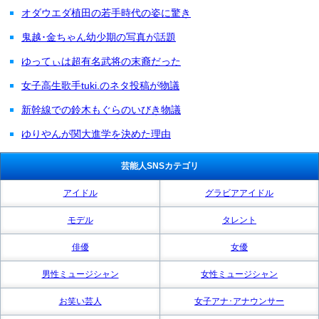
オダウエダ植田の若手時代の姿に驚き
鬼越･金ちゃん幼少期の写真が話題
ゆってぃは超有名武将の末裔だった
女子高生歌手tuki.のネタ投稿が物議
新幹線での鈴木もぐらのいびき物議
ゆりやんが関大進学を決めた理由
芸能人SNSカテゴリ
アイドル
グラビアアイドル
モデル
タレント
俳優
女優
男性ミュージシャン
女性ミュージシャン
お笑い芸人
女子アナ･アナウンサー