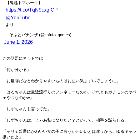
【鬼越トマホーク】
https://t.co/TqN9cxgfCP
@YouTube
より
— そふとバナンザ (@sofuto_games)
June 1, 2026
この話題にネットでは
「何か分かる」
「お世辞だなとわかりやすいものはお互い気まずいでしょうに」
「はるちゃんは最近流行りのフレネミーなのか。それともガチモンのヤベ
ェやつなのかw」
「しずちゃんも言ってた」
「しずちゃんは、じゃあ私になりたい？といって、相手を黙らせる」
「そりゃ普通にかわいい女の子に言うかわいいとは違うから。ゆるキャラ
扱いだよ」