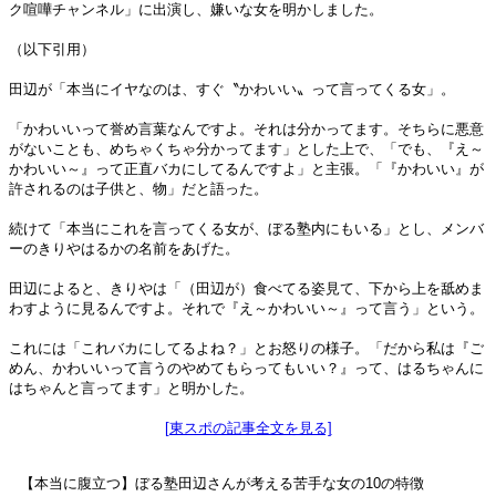
ク喧嘩チャンネル」に出演し、嫌いな女を明かしました。
（以下引用）
田辺が「本当にイヤなのは、すぐ〝かわいい〟って言ってくる女」。
「かわいいって誉め言葉なんですよ。それは分かってます。そちらに悪意
がないことも、めちゃくちゃ分かってます」とした上で、「でも、『え～
かわいい～』って正直バカにしてるんですよ」と主張。「『かわいい』が
許されるのは子供と、物」だと語った。
続けて「本当にこれを言ってくる女が、ぼる塾内にもいる」とし、メンバ
ーのきりやはるかの名前をあげた。
田辺によると、きりやは「（田辺が）食べてる姿見て、下から上を舐めま
わすように見るんですよ。それで『え～かわいい～』って言う」という。
これには「これバカにしてるよね？」とお怒りの様子。「だから私は『ご
めん、かわいいって言うのやめてもらってもいい？』って、はるちゃんに
はちゃんと言ってます」と明かした。
[東スポの記事全文を見る]
【本当に腹立つ】ぼる塾田辺さんが考える苦手な女の10の特徴