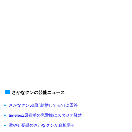
さかなクンの芸能ニュース
さかなクン50歳｢結婚してる?｣に回答
timelesz原嘉孝の恋愛観にスタジオ騒然
激やせ疑惑のさかなクンが真相語る