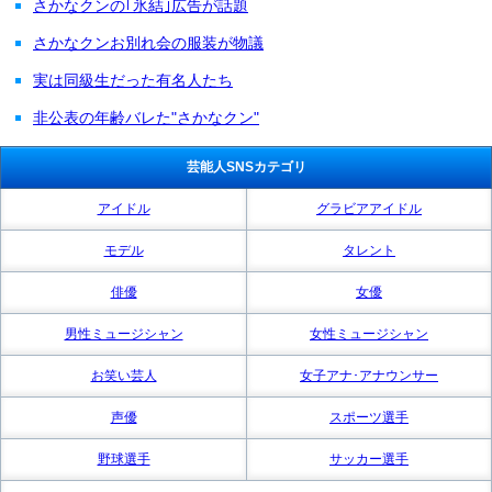
さかなクンの｢氷結｣広告が話題
さかなクンお別れ会の服装が物議
実は同級生だった有名人たち
非公表の年齢バレた"さかなクン"
芸能人SNSカテゴリ
アイドル
グラビアアイドル
モデル
タレント
俳優
女優
男性ミュージシャン
女性ミュージシャン
お笑い芸人
女子アナ･アナウンサー
声優
スポーツ選手
野球選手
サッカー選手