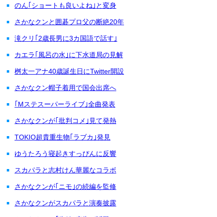
のん｢ショートも良いよね｣と変身
さかなクンと囲碁プロ父の断絶20年
滝クリ｢2歳長男に3カ国語で話す｣
カエラ｢風呂の水｣に下水道局の見解
桝太一アナ40歳誕生日にTwitter開設
さかなクン帽子着用で国会出席へ
｢Mステスーパーライブ｣全曲発表
さかなクンが｢批判コメ｣見て発熱
TOKIO超貴重生物｢ラブカ｣発見
ゆうたろう寝起きすっぴんに反響
スカパラと志村けん華麗なコラボ
さかなクンが｢ニモ｣の続編を監修
さかなクンがスカパラと演奏披露