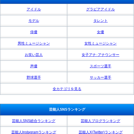
アイドル
グラビアアイドル
モデル
タレント
俳優
女優
男性ミュージシャン
女性ミュージシャン
お笑い芸人
女子アナ･アナウンサー
声優
スポーツ選手
野球選手
サッカー選手
全カテゴリを見る
芸能人SNSランキング
芸能人SNS総合ランキング
芸能人ブログランキング
芸能人Instagramランキング
芸能人X(Twitter)ランキング