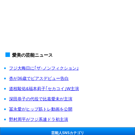
愛美の芸能ニュース
フジ大晦日に｢ザ･ノンフィクション｣
杏が36歳でピアスデビュー告白
道枝駿佑&福本莉子｢セカコイ｣W主演
深田恭子の代役で比嘉愛未が主演
冨永愛がヒップ筋トレ動画を公開
野村周平がフジ系連ドラ初主演
芸能人SNSカテゴリ