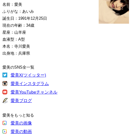
名前：愛美
ふりがな：あいみ
誕生日：1991年12月25日
現在の年齢：34歳
星座：山羊座
血液型：A型
本名：寺川愛美
出身地：兵庫県
愛美のSNS全一覧
愛美X(ツイッター)
愛美インスタグラム
愛美YouTubeチャンネル
愛美ブログ
愛美をもっと知る
愛美の画像
愛美の動画