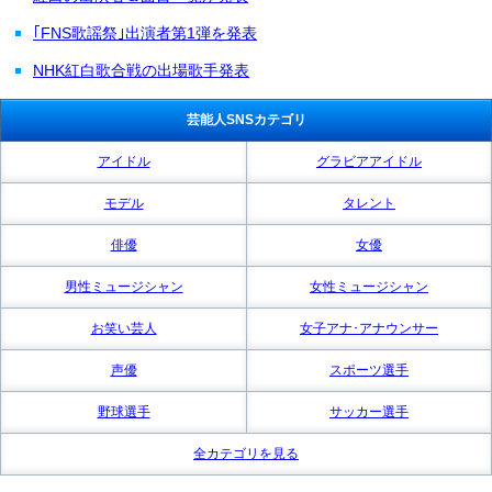
｢FNS歌謡祭｣出演者第1弾を発表
NHK紅白歌合戦の出場歌手発表
芸能人SNSカテゴリ
アイドル
グラビアアイドル
モデル
タレント
俳優
女優
男性ミュージシャン
女性ミュージシャン
お笑い芸人
女子アナ･アナウンサー
声優
スポーツ選手
野球選手
サッカー選手
全カテゴリを見る