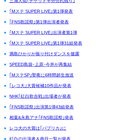
三浦大知｢チケット半分売れ残り｣
｢Mステ SUPER LIVE｣第1弾発表
｢FNS歌謡祭｣第1弾出演者発表
｢Mステ SUPER LIVE｣出演者第1弾
｢Mステ SUPER LIVE｣第1弾31組発表
満島ひかりが振り付けダンスを披露
SPEED島袋･上原･今井が再集結
｢MステSP｣聖夜に6時間超生放送
｢レコ大｣大賞候補10作品が発表
NHK｢紅白歌合戦｣出場者が発表
｢FNS歌謡祭｣出演第1弾43組発表
相葉&永島アナ｢FNS歌謡祭｣発表
レコ大の大賞は｢パプリカ｣に
紅白の出演者＆曲目一覧が発表