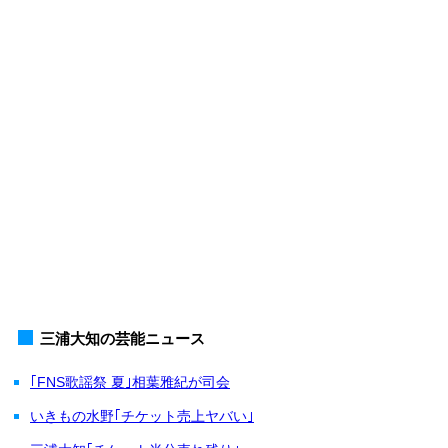
三浦大知の芸能ニュース
｢FNS歌謡祭 夏｣相葉雅紀が司会
いきもの水野｢チケット売上ヤバい｣