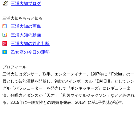
三浦大知ブログ
三浦大知をもっと知る
三浦大知の画像
三浦大知の動画
三浦大知の姓名判断
乙女座の今日の運勢
プロフィール
三浦大知はダンサー、歌手、エンターテイナー。1997年に「Folder」の一
員として芸能活動を開始し、9歳でメインボーカル「DAICHI」としてシン
グル「パラシューター」を発売して『ポンキッキーズ』にレギュラー出
演。歌唱力とダンスが「天才」「和製マイケルジャクソン」などと評され
る。2015年に一般女性との結婚を発表、2016年に第1子男児が誕生。