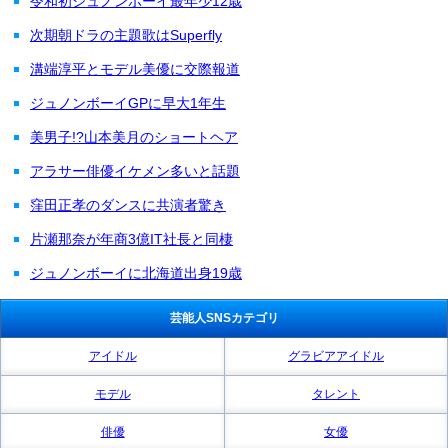
令和初ジュノンボーイ最年少12歳
次期朝ドラの主題歌はSuperfly
溝端淳平とモデル美優に交際報道
ジュノンボーイGPに早大1年生
美男子!?山本美月のショートヘア
アラサー俳優イケメン多いと話題
窪田正孝のダンスに共演者驚き
片瀬那奈が年商3億IT社長と同棲
ジュノンボーイに北海道出身19歳
芸能人SNSカテゴリ
アイドル
グラビアアイドル
モデル
タレント
俳優
女優