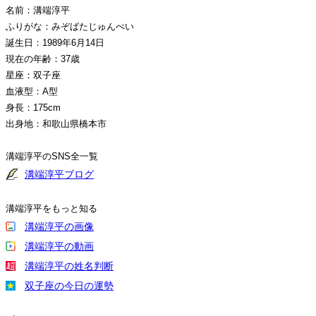
名前：溝端淳平
ふりがな：みぞばたじゅんぺい
誕生日：1989年6月14日
現在の年齢：37歳
星座：双子座
血液型：A型
身長：175cm
出身地：和歌山県橋本市
溝端淳平のSNS全一覧
溝端淳平ブログ
溝端淳平をもっと知る
溝端淳平の画像
溝端淳平の動画
溝端淳平の姓名判断
双子座の今日の運勢