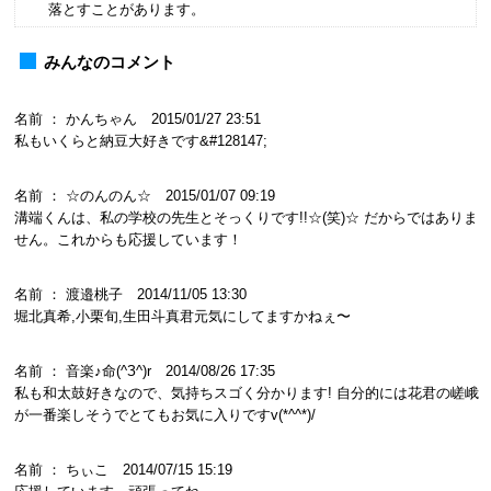
落とすことがあります。
みんなのコメント
名前 ： かんちゃん 2015/01/27 23:51
私もいくらと納豆大好きです&#128147;
名前 ： ☆のんのん☆ 2015/01/07 09:19
溝端くんは、私の学校の先生とそっくりです!!☆(笑)☆ だからではありま
せん。これからも応援しています！
名前 ： 渡邉桃子 2014/11/05 13:30
堀北真希,小栗旬,生田斗真君元気にしてますかねぇ〜
名前 ： 音楽♪命(^З^)r 2014/08/26 17:35
私も和太鼓好きなので、気持ちスゴく分かります! 自分的には花君の嵯峨
が一番楽しそうでとてもお気に入りですv(*^^*)/
名前 ： ちぃこ 2014/07/15 15:19