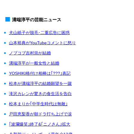
溝端淳平の芸能ニュース
犬山紙子が脱毛･二重広告に困惑
山本裕典がYouTubeコメントに怒り
ノブコブ吉村崇が結婚
溝端淳平が一般女性と結婚
YOSHIKI格付け相棒は｢???｣表記
松本が溝端淳平の結婚願望を一蹴
滝沢カレンが驚きの食生活を告白
松本まりか｢中学生時代は無敵｣
戸田恵梨香が朝ドラ打ち上げで涙
｢波瀾爆笑｣終了&｢ニノさん｣拡大