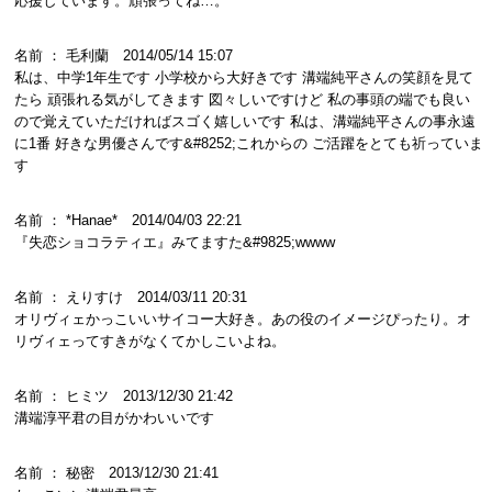
応援しています。頑張ってね…。
名前 ： 毛利蘭 2014/05/14 15:07
私は、中学1年生です 小学校から大好きです 溝端純平さんの笑顔を見て
たら 頑張れる気がしてきます 図々しいですけど 私の事頭の端でも良い
ので覚えていただければスゴく嬉しいです 私は、溝端純平さんの事永遠
に1番 好きな男優さんです&#8252;これからの ご活躍をとても祈っていま
す
名前 ： *Hanae* 2014/04/03 22:21
『失恋ショコラティエ』みてますた&#9825;wwww
名前 ： えりすけ 2014/03/11 20:31
オリヴィェかっこいいサイコー大好き。あの役のイメージぴったり。オ
リヴィェってすきがなくてかしこいよね。
名前 ： ヒミツ 2013/12/30 21:42
溝端淳平君の目がかわいいです
名前 ： 秘密 2013/12/30 21:41