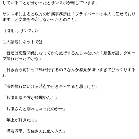
していることが分かったとサンスポが報じています。
サンスポによると双方の所属事務所は「プライベートは本人に任せており
ます」と交際を否定しなかったとのこと。
（引用元 サンスポ）
この話題にネットでは
「普通は恋愛関係になってから旅行するんじゃないの？順番が謎。グルー
プ旅行だったのかな」
「付き合う前にセブ島旅行するの？なんか感覚が違いすぎてびっくりする
わ」
「海外旅行にいける時点で付き合ってると思うけど」
「片瀬那奈の方が綺麗やん！」
「片瀬さんと別れちゃったのかー」
「年上が好きねぇ」
「溝端淳平、安住さんに似てきた」