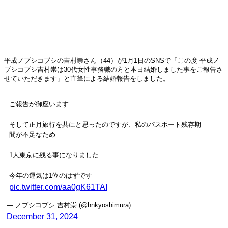
平成ノブシコブシの吉村崇さん（44）が1月1日のSNSで「この度 平成ノ
ブシコブシ吉村崇は30代女性事務職の方と本日結婚しました事をご報告さ
せていただきます」と直筆による結婚報告をしました。
ご報告が御座います
そして正月旅行を共にと思ったのですが、私のパスポート残存期
間が不足なため
1人東京に残る事になりました
今年の運気は1位のはずです
pic.twitter.com/aa0gK61TAI
— ノブシコブシ 吉村崇 (@hnkyoshimura)
December 31, 2024