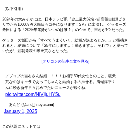
（以下引用）
2024年の大みそかには、日本テレビ系『史上最大32名×超高額自腹!!ピタ
リでたら1000万円大晦日もゴチになります！SP』に出演し、ゲッターズ
飯田による「2025年運勢がいいのは誰？」の企画で、吉村が1位だった。
ゲッターズ飯田から「すべてうまくいく。結婚が決まるとか…」と指摘さ
れると、結婚について「25年にしますよ！動きますよ、それで」と語って
いたが、翌朝発表の破天荒さとなった。
[オリコンの記事全文を見る]
ノブコブの吉村さん結婚…！！！お相手30代女性とのこと。破天
荒なのはキャラであってちゃんと結婚するの推せる。溝端淳平く
んに続き新年早々おめでたいニュースが続くね。
pic.twitter.com/NlVIjuHY5u
— あんど (@and_hitoyasumi)
January 1, 2025
この話題にネットでは