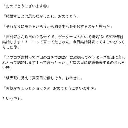
「おめでとうございます㊗️」
「結婚するとは思わなかったわ。おめでとう」
「それなりにモテるだろうから独身生活を謳歌するのかと思った」
「吉村崇さん昨日のぐるナイで、ゲッターズの占いで運気1位で2025年は
結婚します！！！！って言ってたじゃん。今日結婚発表ってすごいびっく
りした😳」
「ノブコブ吉村って昨日のゴチで2025年に結婚ってゲッターズ飯田に言わ
れとって結婚します！って言っとったけど次の日に結婚発表するのおもろ
い🤣」
「破天荒に見えて真面目で優しそう。お幸せに」
「何故かちょっとショックw おめでとうございます🎉」
という声も。