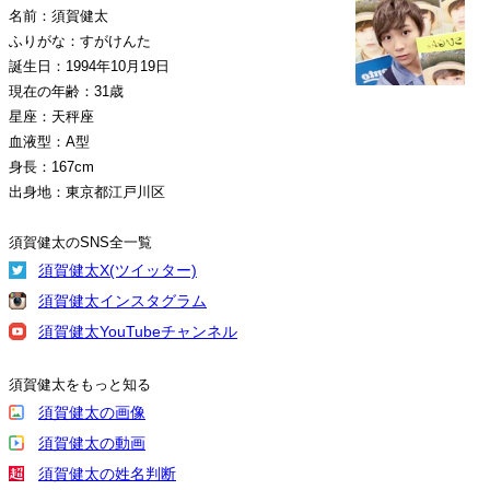
名前：須賀健太
ふりがな：すがけんた
誕生日：1994年10月19日
現在の年齢：31歳
星座：天秤座
血液型：A型
身長：167cm
出身地：東京都江戸川区
須賀健太のSNS全一覧
須賀健太X(ツイッター)
須賀健太インスタグラム
須賀健太YouTubeチャンネル
須賀健太をもっと知る
須賀健太の画像
須賀健太の動画
須賀健太の姓名判断