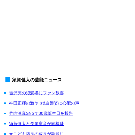
須賀健太の芸能ニュース
吉沢亮の短髪姿にファン歓喜
神田正輝の激ヤセ&白髪姿に心配の声
竹内涼真SNSで30歳誕生日を報告
須賀健太と長尾寧音が同棲愛
元こども店長の成長が話題に