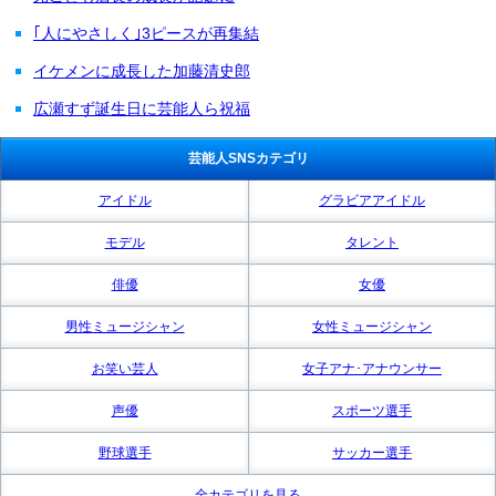
｢人にやさしく｣3ピースが再集結
イケメンに成長した加藤清史郎
広瀬すず誕生日に芸能人ら祝福
芸能人SNSカテゴリ
アイドル
グラビアアイドル
モデル
タレント
俳優
女優
男性ミュージシャン
女性ミュージシャン
お笑い芸人
女子アナ･アナウンサー
声優
スポーツ選手
野球選手
サッカー選手
全カテゴリを見る