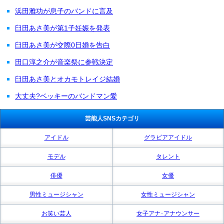
浜田雅功が息子のバンドに言及
臼田あさ美が第1子妊娠を発表
臼田あさ美が交際0日婚を告白
田口淳之介が音楽祭に参戦決定
臼田あさ美とオカモトレイジ結婚
大丈夫?ベッキーのバンドマン愛
芸能人SNSカテゴリ
アイドル
グラビアアイドル
モデル
タレント
俳優
女優
男性ミュージシャン
女性ミュージシャン
お笑い芸人
女子アナ･アナウンサー