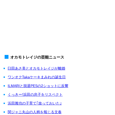
オカモトレイジの芸能ニュース
臼田あさ美とオカモトレイジが離婚
ワンオクTakaケーキまみれの誕生日
ILMARIと脱退PESの2ショットに反響
くっきー!浜田の息子をリスペクト
浜田雅功の子育て｢放っておいた｣
関ジャニ丸山の人柄を報じる文春