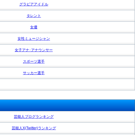
グラビアアイドル
タレント
女優
女性ミュージシャン
女子アナ･アナウンサー
スポーツ選手
サッカー選手
芸能人ブログランキング
芸能人X(Twitter)ランキング