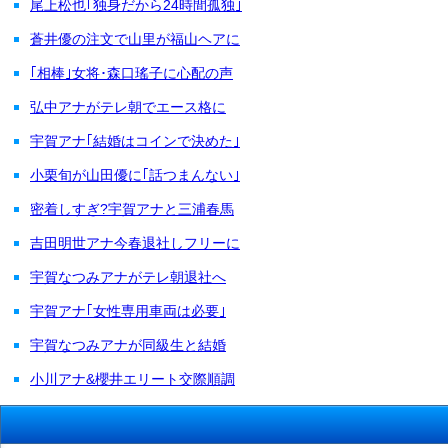
尾上松也｢独身だから24時間孤独｣
蒼井優の注文で山里が福山ヘアに
｢相棒｣女将･森口瑤子に心配の声
弘中アナがテレ朝でエース格に
宇賀アナ｢結婚はコインで決めた｣
小栗旬が山田優に｢話つまんない｣
密着しすぎ?宇賀アナと三浦春馬
吉田明世アナ今春退社しフリーに
宇賀なつみアナがテレ朝退社へ
宇賀アナ｢女性専用車両は必要｣
宇賀なつみアナが同級生と結婚
小川アナ&櫻井エリート交際順調