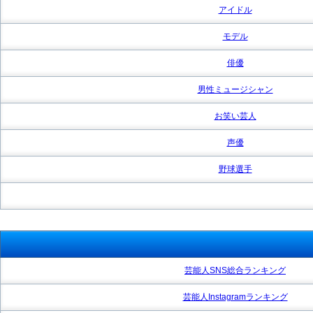
アイドル
モデル
俳優
男性ミュージシャン
お笑い芸人
声優
野球選手
芸能人SNS総合ランキング
芸能人Instagramランキング