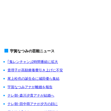
宇賀なつみの芸能ニュース
｢鬼レンチャン｣2時間番組に拡大
貴理子が高額療養費引き上げに不安
尾上松也の誕生会に城田優ら集結
宇賀なつみアナが離婚を報告
テレ朝･森川夕貴アナが結婚へ
テレ朝･田中萌アナが夕方の顔に