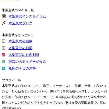
木梨憲武のSNS全一覧
木梨憲武インスタグラム
木梨憲武ブログ
木梨憲武をもっと知る
木梨憲武の画像
木梨憲武の動画
木梨憲武の姓名判断
憲武の名前イメージ投票
魚座の今日の運勢
プロフィール
木梨憲武はお笑いタレント、歌手、アーティスト、俳優、声優。お笑いコ
ンビ「とんねるず」のメンバー。1977年に帝京高校へ入学し、サッカー部
に入部、部内ではムードメーカーで、当時同校の野球部にいた同級生の石
橋とよくコンビを組んでネタをやっていた。妻は女優の安田成美で、間に
2男1女がいる。