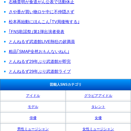
石橋貴明が食道がん公表で活動休止
さや香が買い物ロケ中に不仲隠さず
松本再始動にほんこん｢TV局後悔する｣
｢FNS歌謡祭｣第1弾出演者発表
とんねるず武道館LIVE熱狂の超満員
粗品｢SMAP全然おもんないねん｣
とんねるず29年ぶり武道館が即完
とんねるず29年ぶり武道館ライブ
芸能人SNSカテゴリ
アイドル
グラビアアイドル
モデル
タレント
俳優
女優
男性ミュージシャン
女性ミュージシャン