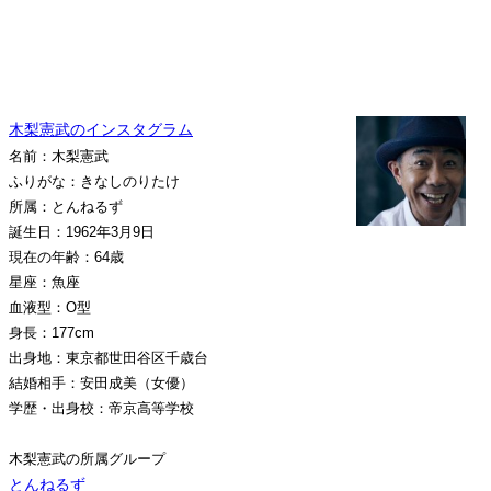
木梨憲武のインスタグラム
名前：木梨憲武
ふりがな：きなしのりたけ
所属：とんねるず
誕生日：1962年3月9日
現在の年齢：64歳
星座：魚座
血液型：O型
身長：177cm
出身地：東京都世田谷区千歳台
結婚相手：安田成美（女優）
学歴・出身校：帝京高等学校
木梨憲武の所属グループ
とんねるず