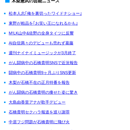
木梨憲武の芸能ニュース
松本人志｢俺を裏切ったワイドナショー｣
東野が粗品を｢お笑い王になれるかも｣
M!LK山中&佐野の全身タイツに反響
AI自信満々のデビューも売れず葛藤
週刊ナイナイミュージックが3月終了
がん闘病中の石橋貴明SNSで近況報告
闘病中の石橋貴明9ヶ月ぶりSNS更新
木梨が石橋不在の正月特番を報告
がん闘病の石橋貴明の痩せた姿に驚き
大島由香里アナが歌手デビュー
石橋貴明セクハラ報道を巡り謝罪
中居フジ問題が石橋貴明に飛び火