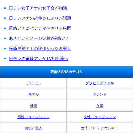
日テレ女子アナの女子会が物議
日テレアナの超仲良しぶりが話題
尾崎アナにバナナ食べさせる松岡
あざといイメージ定着?笹崎アナ
笹崎里菜アナの評価がうなぎ登り
日テレの笹崎アナがTV初出演へ
芸能人SNSカテゴリ
アイドル
グラビアアイドル
モデル
タレント
俳優
女優
男性ミュージシャン
女性ミュージシャン
お笑い芸人
女子アナ･アナウンサー