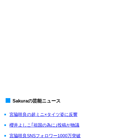
Sakuraの芸能ニュース
宮脇咲良の超ミニ×タイツ姿に反響
櫻井よしこ｢祖国の為に｣投稿が物議
宮脇咲良SNSフォロワー1000万突破