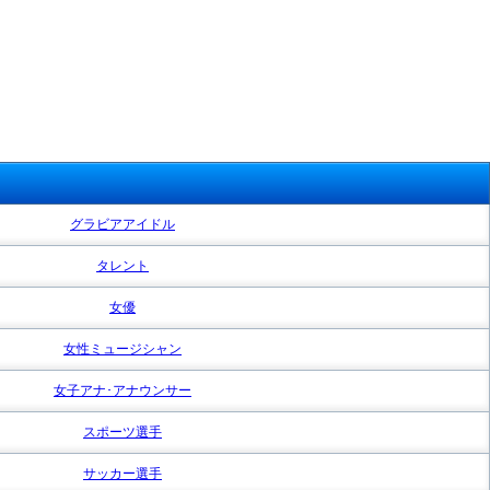
グラビアアイドル
タレント
女優
女性ミュージシャン
女子アナ･アナウンサー
スポーツ選手
サッカー選手