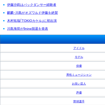
伊藤沙莉はバックダンサー経験者
麒麟･川島がオズワルド伊藤を絶賛
木村拓哉｢TOKIOカケル｣に初出演
川島海荷が9nine脱退を発表
アイドル
モデル
俳優
男性ミュージシャン
お笑い芸人
声優
野球選手