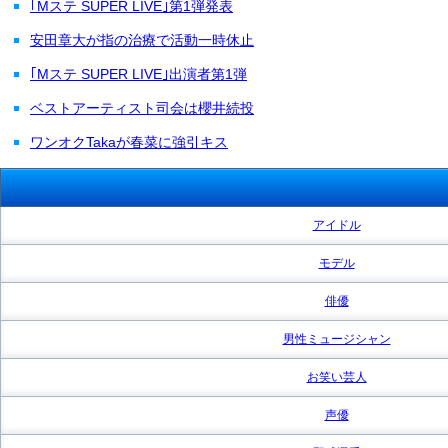
｢Mステ SUPER LIVE｣第1弾発表
安田章大が指の治療で活動一時休止
｢Mステ SUPER LIVE｣出演者第1弾
ベストアーティスト司会は櫻井続投
ワンオクTakaが春菜に強引キス
アイドル
モデル
俳優
男性ミュージシャン
お笑い芸人
声優