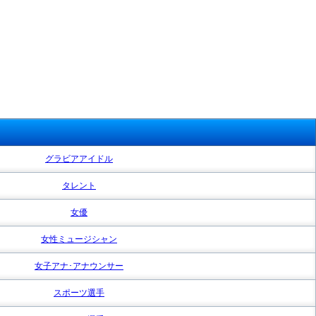
グラビアアイドル
タレント
女優
女性ミュージシャン
女子アナ･アナウンサー
スポーツ選手