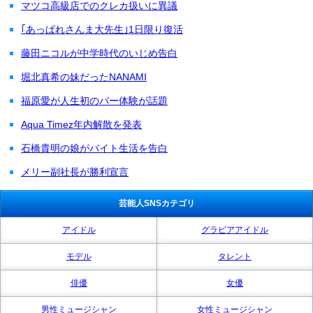
マツコ高級店でのクレカ扱いに異議
｢あっぱれさんま大先生｣1日限り復活
藤田ニコルが中学時代のいじめ告白
堀北真希の妹だったNANAMI
福原愛が人生初のバー体験が話題
Aqua Timez年内解散を発表
石橋貴明の娘がバイト生活を告白
メリー副社長が勝利宣言
芸能人SNSカテゴリ
アイドル
グラビアアイドル
モデル
タレント
俳優
女優
男性ミュージシャン
女性ミュージシャン