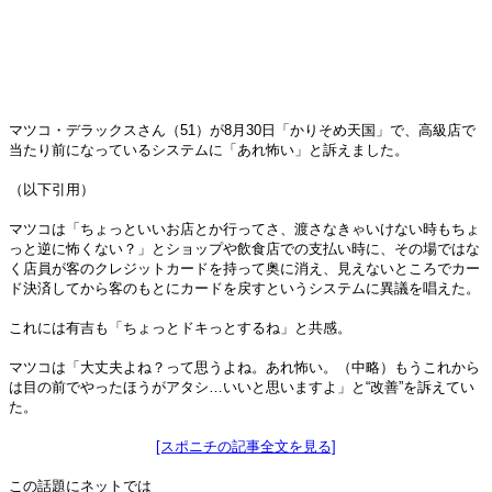
マツコ・デラックスさん（51）が8月30日「かりそめ天国」で、高級店で
当たり前になっているシステムに「あれ怖い」と訴えました。
（以下引用）
マツコは「ちょっといいお店とか行ってさ、渡さなきゃいけない時もちょ
っと逆に怖くない？」とショップや飲食店での支払い時に、その場ではな
く店員が客のクレジットカードを持って奥に消え、見えないところでカー
ド決済してから客のもとにカードを戻すというシステムに異議を唱えた。
これには有吉も「ちょっとドキっとするね」と共感。
マツコは「大丈夫よね？って思うよね。あれ怖い。（中略）もうこれから
は目の前でやったほうがアタシ…いいと思いますよ」と“改善”を訴えてい
た。
[スポニチの記事全文を見る]
この話題にネットでは