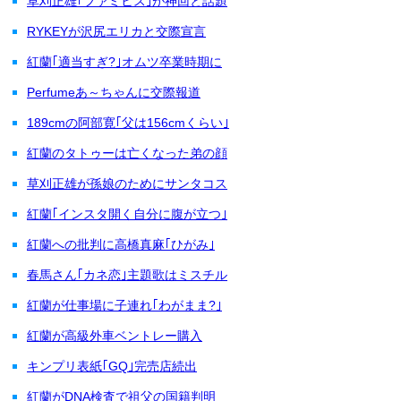
草刈正雄｢ファミヒス｣が神回と話題
RYKEYが沢尻エリカと交際宣言
紅蘭｢適当すぎ?｣オムツ卒業時期に
Perfumeあ～ちゃんに交際報道
189cmの阿部寛｢父は156cmくらい｣
紅蘭のタトゥーは亡くなった弟の顔
草刈正雄が孫娘のためにサンタコス
紅蘭｢インスタ開く自分に腹が立つ｣
紅蘭への批判に高橋真麻｢ひがみ｣
春馬さん｢カネ恋｣主題歌はミスチル
紅蘭が仕事場に子連れ｢わがまま?｣
紅蘭が高級外車ベントレー購入
キンプリ表紙｢GQ｣完売店続出
紅蘭がDNA検査で祖父の国籍判明