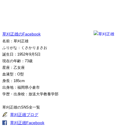
草刈正雄のFacebook
名前：草刈正雄
ふりがな：くさかりまさお
誕生日：1952年9月5日
現在の年齢：73歳
星座：乙女座
血液型：O型
身長：185cm
出身地：福岡県小倉市
学歴・出身校：放送大学教養学部
草刈正雄のSNS全一覧
草刈正雄ブログ
草刈正雄Facebook