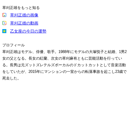
草刈正雄をもっと知る
草刈正雄の画像
草刈正雄の動画
乙女座の今日の運勢
プロフィール
草刈正雄はモデル、俳優、歌手。1988年にモデルの大塚悦子と結婚、1男2
女の父となる。長女の紅蘭、次女の草刈麻有ともに芸能活動を行ってい
る。長男は元ズットズレテルズボーカルのドカットカットとして音楽活動
をしていたが、2015年にマンションの一室からの転落事故を起こし23歳で
死去した。