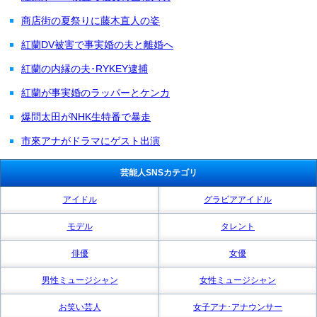
商店街の夏祭りに藤木直人の姿
紅蘭DV被害で事実婚の夫と離婚へ
紅蘭の内縁の夫･RYKEY逮捕
紅蘭が事実婚のラッパーとケンカ
爆問太田がNHK生特番で暴走
市來アナがドラマにゲスト出演
芸能人SNSカテゴリ
アイドル
グラビアアイドル
モデル
タレント
俳優
女優
男性ミュージシャン
女性ミュージシャン
お笑い芸人
女子アナ･アナウンサー