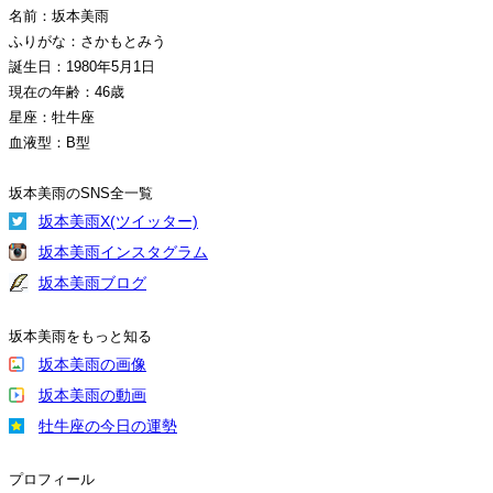
名前：坂本美雨
ふりがな：さかもとみう
誕生日：1980年5月1日
現在の年齢：46歳
星座：牡牛座
血液型：B型
坂本美雨のSNS全一覧
坂本美雨X(ツイッター)
坂本美雨インスタグラム
坂本美雨ブログ
坂本美雨をもっと知る
坂本美雨の画像
坂本美雨の動画
牡牛座の今日の運勢
プロフィール