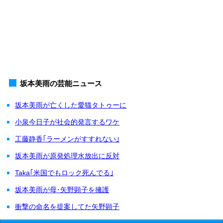
坂本美雨の芸能ニュース
坂本美雨が亡くした愛猫タトゥーに
小泉今日子が社会的発言するワケ
工藤静香｢ラーメンがすすれない｣
坂本美雨が原発処理水放出に反対
Taka｢米国でもロック死んでる｣
坂本美雨が母･矢野顕子を擁護
衝撃の命名を提案してた矢野顕子