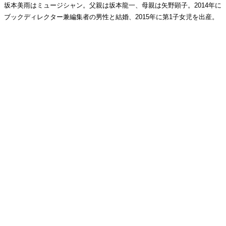
坂本美雨はミュージシャン。父親は坂本龍一、母親は矢野顕子。2014年に
ブックディレクター兼編集者の男性と結婚、2015年に第1子女児を出産。