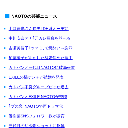
NAOTOの芸能ニュース
山口達也さん長男LDH系オーデに
中川安奈アナ｢元カレ写真を並べる｣
吉瀬美智子｢ツマミ｣で悪酔い→謝罪
加藤綾子が明かした結婚決めた理由
カトパンと三代目NAOTOに破局報道
EXILEの橘ケンチが結婚を発表
カトパン不良グループだった過去
カトパンとEXILE NAOTOが交際
｢ブス恋｣NAOTOで再ドラマ化
優樹菜SNSフォロワー数が激変
三代目の幼少期ショットに反響