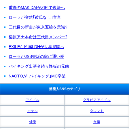
重傷のMAKIDAIがZIP!で復帰へ
ローラが突然｢彼氏なし｣宣言
三代目の新曲が東京五輪を意識?
椿原アナ本命は三代目メンバー?
EXILEら所属LDHが世界展開へ
ローラがJSB登坂の家に通い愛
バイキング出演者続々降板の元凶
NAOTOが｢バイキング｣MC卒業
芸能人SNSカテゴリ
アイドル
グラビアアイドル
モデル
タレント
俳優
女優