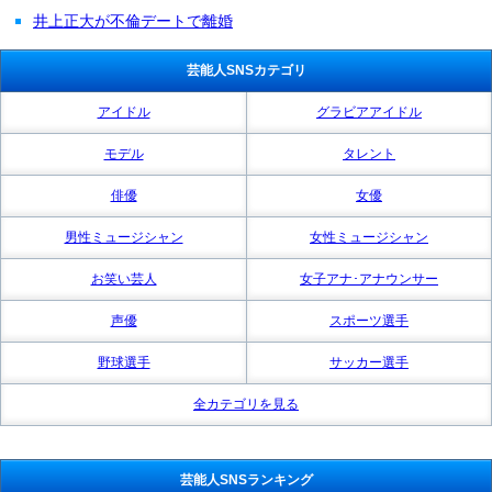
井上正大が不倫デートで離婚
芸能人SNSカテゴリ
アイドル
グラビアアイドル
モデル
タレント
俳優
女優
男性ミュージシャン
女性ミュージシャン
お笑い芸人
女子アナ･アナウンサー
声優
スポーツ選手
野球選手
サッカー選手
全カテゴリを見る
芸能人SNSランキング