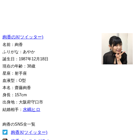
絢香のX(ツイッター)
名前：絢香
ふりがな：あやか
誕生日：1987年12月18日
現在の年齢：38歳
星座：射手座
血液型：O型
本名：齋藤絢香
身長：157cm
出身地：大阪府守口市
水嶋ヒロ
結婚相手：
絢香のSNS全一覧
絢香X(ツイッター)