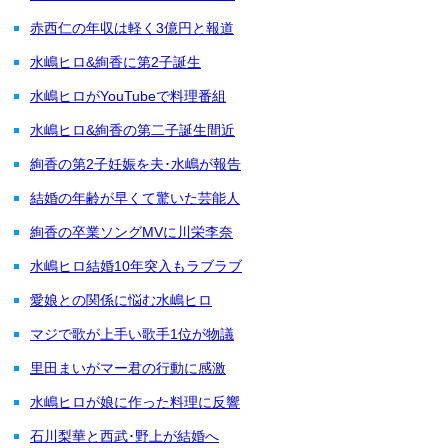
赤西仁の年収は軽く3億円と報道
水嶋ヒロ&絢香に第2子誕生
水嶋ヒロがYouTubeで料理番組
水嶋ヒロ&絢香の第二子誕生間近
絢香の第2子妊娠を夫･水嶋が報告
結婚の年齢が早くて驚いた芸能人
絢香の卒業ソングMVに川栄李奈
水嶋ヒロ結婚10年突入もラブラブ
愛娘との関係に悩む水嶋ヒロ
マジで歌が上手い歌手1位が物議
里田まいがマー君の行動に感激
水嶋ヒロが娘に作った料理に反響
石川梨華と西武･野上が結婚へ