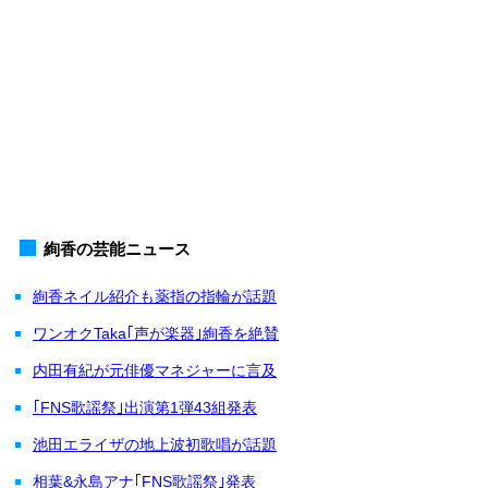
絢香の芸能ニュース
絢香ネイル紹介も薬指の指輪が話題
ワンオクTaka｢声が楽器｣絢香を絶賛
内田有紀が元俳優マネジャーに言及
｢FNS歌謡祭｣出演第1弾43組発表
池田エライザの地上波初歌唱が話題
相葉&永島アナ｢FNS歌謡祭｣発表