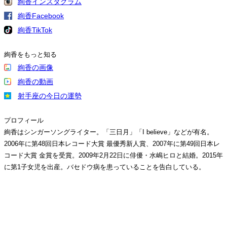
絢香インスタグラム
絢香Facebook
絢香TikTok
絢香をもっと知る
絢香の画像
絢香の動画
射手座の今日の運勢
プロフィール
絢香はシンガーソングライター。「三日月」「I believe」などが有名。
2006年に第48回日本レコード大賞 最優秀新人賞、2007年に第49回日本レ
コード大賞 金賞を受賞。2009年2月22日に俳優・水嶋ヒロと結婚。2015年
に第1子女児を出産。バセドウ病を患っていることを告白している。