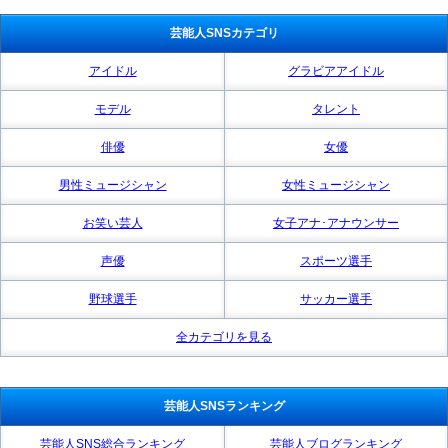
芸能人SNSカテゴリ
アイドル
グラビアアイドル
モデル
タレント
俳優
女優
男性ミュージシャン
女性ミュージシャン
お笑い芸人
女子アナ･アナウンサー
声優
スポーツ選手
野球選手
サッカー選手
全カテゴリを見る
芸能人SNSランキング
芸能人SNS総合ランキング
芸能人ブログランキング