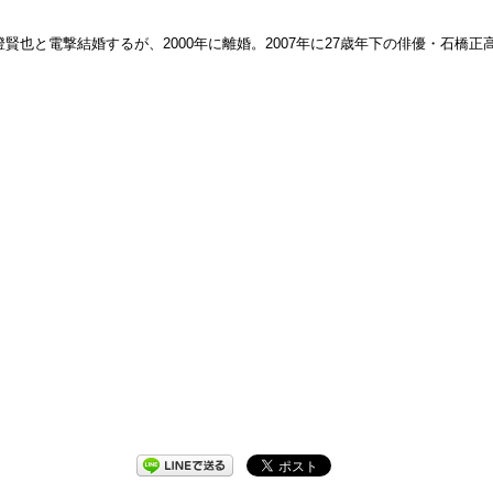
澄賢也と電撃結婚するが、2000年に離婚。2007年に27歳年下の俳優・石