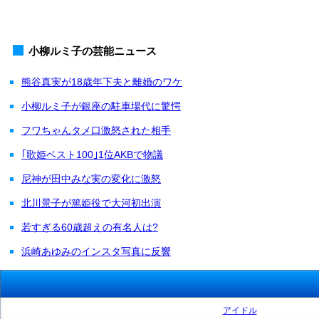
小柳ルミ子の芸能ニュース
熊谷真実が18歳年下夫と離婚のワケ
小柳ルミ子が銀座の駐車場代に驚愕
フワちゃんタメ口激怒された相手
｢歌姫ベスト100｣1位AKBで物議
尼神が田中みな実の変化に激怒
北川景子が篤姫役で大河初出演
若すぎる60歳超えの有名人は?
浜崎あゆみのインスタ写真に反響
アイドル