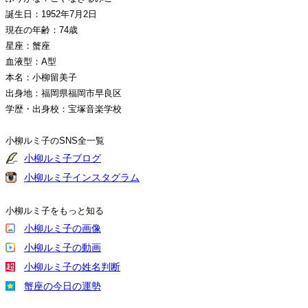
誕生日：1952年7月2日
現在の年齢：74歳
星座：蟹座
血液型：A型
本名：小柳留美子
出身地：福岡県福岡市早良区
学歴・出身校：宝塚音楽学校
小柳ルミ子のSNS全一覧
小柳ルミ子ブログ
小柳ルミ子インスタグラム
小柳ルミ子をもっと知る
小柳ルミ子の画像
小柳ルミ子の動画
小柳ルミ子の姓名判断
蟹座の今日の運勢