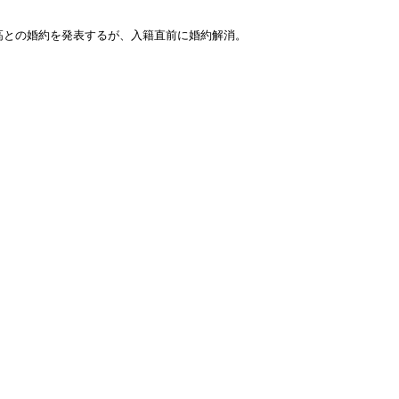
橋正高との婚約を発表するが、入籍直前に婚約解消。