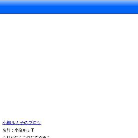
小柳ルミ子のブログ
名前：小柳ルミ子
ふりがな：こやなぎるみこ