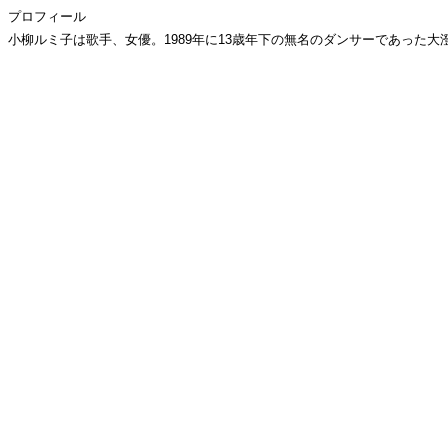
プロフィール
小柳ルミ子は歌手、女優。1989年に13歳年下の無名のダンサーであった大