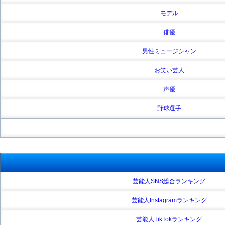
モデル
俳優
男性ミュージシャン
お笑い芸人
声優
野球選手
芸能人SNS総合ランキング
芸能人Instagramランキング
芸能人TikTokランキング