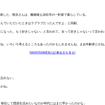
を発表した。熊谷さんは、離婚後も浜松市の一軒家で暮らしている。
呼んでいただいたときはラブラブだったんですよ」と回顧。
目になった。もう好きじゃない』と言われて。女って好きじゃないって言われ
でね、いろいろ考えるところもあったのかもしれませんね。まあ年齢差とかね
[MANTANWEBの記事全文を見る]
生忘れない」
んかね」
。移住して隠居生活みたいなのが40代にはまだ早かったのかな」