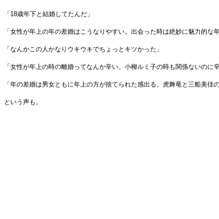
「18歳年下と結婚してたんだ」
「女性が年上の年の差婚はこうなりやすい。出会った時は絶妙に魅力的な
「なんかこの人かなりウキウキでちょっとキツかった」
「女性が年上の時の離婚ってなんか辛い。小柳ルミ子の時も関係ないのに
「年の差婚は男女ともに年上の方が捨てられた感出る。虎舞竜と三船美佳
という声も。