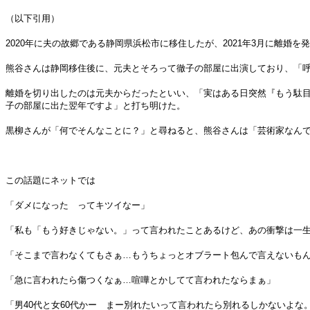
（以下引用）
2020年に夫の故郷である静岡県浜松市に移住したが、2021年3月に離婚
熊谷さんは静岡移住後に、元夫とそろって徹子の部屋に出演しており、「
離婚を切り出したのは元夫からだったといい、「実はある日突然『もう駄
子の部屋に出た翌年ですよ」と打ち明けた。
黒柳さんが「何でそんなことに？」と尋ねると、熊谷さんは「芸術家なん
この話題にネットでは
「ダメになった ってキツイなー」
「私も「もう好きじゃない。」って言われたことあるけど、あの衝撃は一
「そこまで言わなくてもさぁ…もうちょっとオブラート包んで言えないも
「急に言われたら傷つくなぁ…喧嘩とかしてて言われたならまぁ」
「男40代と女60代かー まー別れたいって言われたら別れるしかないよな