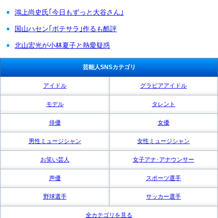
鴻上尚史氏｢今日もずっと大谷さん｣
国山ハセン｢ポテサラ｣作るも酷評
北山宏光が小林夏子と熱愛疑惑
芸能人SNSカテゴリ
アイドル
グラビアアイドル
モデル
タレント
俳優
女優
男性ミュージシャン
女性ミュージシャン
お笑い芸人
女子アナ･アナウンサー
声優
スポーツ選手
野球選手
サッカー選手
全カテゴリを見る