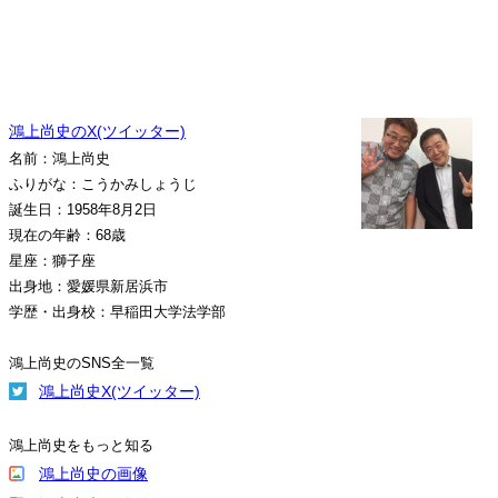
鴻上尚史のX(ツイッター)
名前：鴻上尚史
ふりがな：こうかみしょうじ
誕生日：1958年8月2日
現在の年齢：68歳
星座：獅子座
出身地：愛媛県新居浜市
学歴・出身校：早稲田大学法学部
鴻上尚史のSNS全一覧
鴻上尚史X(ツイッター)
鴻上尚史をもっと知る
鴻上尚史の画像