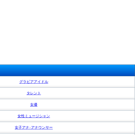
グラビアアイドル
タレント
女優
女性ミュージシャン
女子アナ･アナウンサー