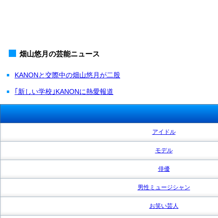
畑山悠月の芸能ニュース
KANONと交際中の畑山悠月が二股
｢新しい学校｣KANONに熱愛報道
アイドル
モデル
俳優
男性ミュージシャン
お笑い芸人