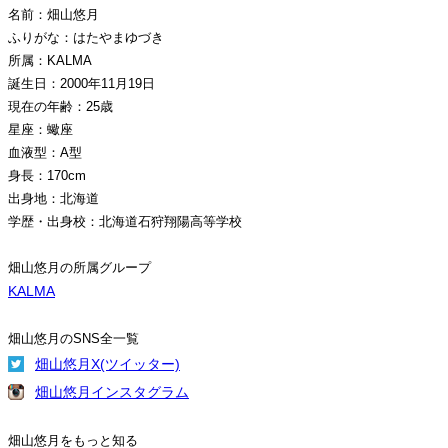
名前：畑山悠月
ふりがな：はたやまゆづき
所属：KALMA
誕生日：2000年11月19日
現在の年齢：25歳
星座：蠍座
血液型：A型
身長：170cm
出身地：北海道
学歴・出身校：北海道石狩翔陽高等学校
畑山悠月の所属グループ
KALMA
畑山悠月のSNS全一覧
畑山悠月X(ツイッター)
畑山悠月インスタグラム
畑山悠月をもっと知る