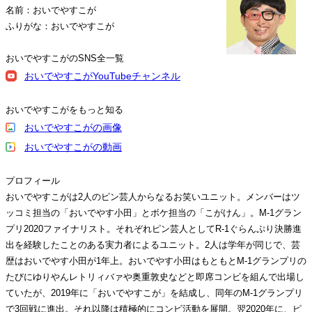
名前：おいでやすこが
ふりがな：おいでやすこが
おいでやすこがのSNS全一覧
おいでやすこがYouTubeチャンネル
おいでやすこがをもっと知る
おいでやすこがの画像
おいでやすこがの動画
プロフィール
おいでやすこがは2人のピン芸人からなるお笑いユニット。メンバーはツ
ッコミ担当の「おいでやす小田」とボケ担当の「こがけん」。M-1グラン
プリ2020ファイナリスト。それぞれピン芸人としてR-1ぐらんぷり決勝進
出を経験したことのある実力者によるユニット。2人は学年が同じで、芸
歴はおいでやす小田が1年上。おいでやす小田はもともとM-1グランプリの
たびにゆりやんレトリィバァや奥重敦史などと即席コンビを組んで出場し
ていたが、2019年に「おいでやすこが」を結成し、同年のM-1グランプリ
で3回戦に進出。それ以降は積極的にコンビ活動を展開。翌2020年に、ピ