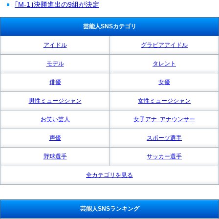
｢M-1｣決勝進出の9組が決定
芸能人SNSカテゴリ
アイドル
グラビアアイドル
モデル
タレント
俳優
女優
男性ミュージシャン
女性ミュージシャン
お笑い芸人
女子アナ･アナウンサー
声優
スポーツ選手
野球選手
サッカー選手
全カテゴリを見る
芸能人SNSランキング