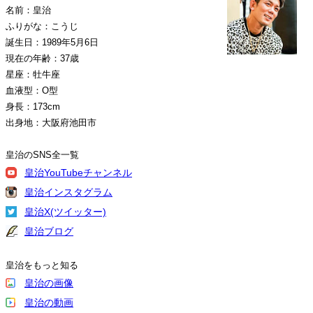
名前：皇治
ふりがな：こうじ
誕生日：1989年5月6日
現在の年齢：37歳
星座：牡牛座
血液型：O型
身長：173cm
出身地：大阪府池田市
皇治のSNS全一覧
皇治YouTubeチャンネル
皇治インスタグラム
皇治X(ツイッター)
皇治ブログ
皇治をもっと知る
皇治の画像
皇治の動画