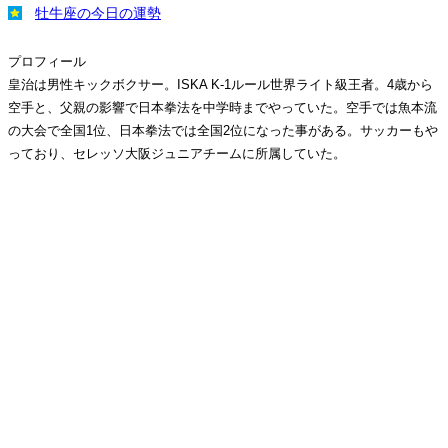
牡牛座の今日の運勢
プロフィール
皇治は男性キックボクサー。ISKA K-1ルール世界ライト級王者。4歳から
空手と、父親の影響で日本拳法を中学時までやっていた。空手では魚本流
の大会で全国1位、日本拳法では全国2位になった事がある。サッカーもや
っており、セレッソ大阪ジュニアチームに所属していた。