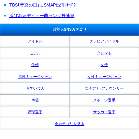
TBS｢音楽の日｣にSMAP出演せず?
浜ばみゅデビュー曲ランク外連発
芸能人SNSカテゴリ
アイドル
グラビアアイドル
モデル
タレント
俳優
女優
男性ミュージシャン
女性ミュージシャン
お笑い芸人
女子アナ･アナウンサー
声優
スポーツ選手
野球選手
サッカー選手
全カテゴリを見る