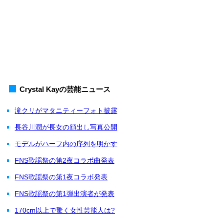
Crystal Kayの芸能ニュース
滝クリがマタニティーフォト披露
長谷川潤が長女の顔出し写真公開
モデルがハーフ内の序列を明かす
FNS歌謡祭の第2夜コラボ曲発表
FNS歌謡祭の第1夜コラボ発表
FNS歌謡祭の第1弾出演者が発表
170cm以上で驚く女性芸能人は?