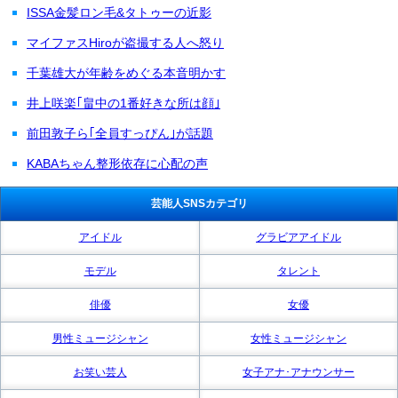
ISSA金髪ロン毛&タトゥーの近影
マイファスHiroが盗撮する人へ怒り
千葉雄大が年齢をめぐる本音明かす
井上咲楽｢畠中の1番好きな所は顔｣
前田敦子ら｢全員すっぴん｣が話題
KABAちゃん整形依存に心配の声
芸能人SNSカテゴリ
アイドル
グラビアアイドル
モデル
タレント
俳優
女優
男性ミュージシャン
女性ミュージシャン
お笑い芸人
女子アナ･アナウンサー