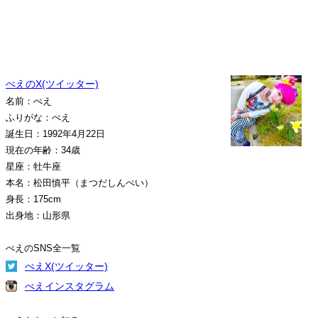
ぺえのX(ツイッター)
名前：ぺえ
ふりがな：ぺえ
誕生日：1992年4月22日
現在の年齢：34歳
星座：牡牛座
本名：松田慎平（まつだしんぺい）
身長：175cm
出身地：山形県
ぺえのSNS全一覧
ぺえX(ツイッター)
ぺえインスタグラム