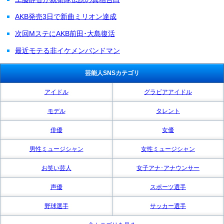
AKB発売3日で新曲ミリオン達成
次回MステにAKB前田･大島復活
最近モテる非イケメンバンドマン
芸能人SNSカテゴリ
アイドル
グラビアアイドル
モデル
タレント
俳優
女優
男性ミュージシャン
女性ミュージシャン
お笑い芸人
女子アナ･アナウンサー
声優
スポーツ選手
野球選手
サッカー選手