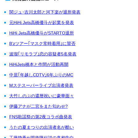
関ジュ･吉川太郎と河下楽が退所発表
元HiHi Jets高橋優斗が起業を発表
HiHi Jets高橋優斗がSTARTO退所
B’zツアー｢マスク常時着用｣に賛否
波瑠｢リモラブ｣恋の容疑者5名発表
HiHiJets橋本と作間が活動再開
中居｢年越しCDTV｣6年ぶりのMC
Mステスーパーライブ出演者発表
大竹しのぶの還暦祝いに豪華面々
伊藤アナが二宮をまた匂わせ?
FNS歌謡祭の第2夜コラボ曲発表
うたの夏まつりの出演者名が酷い
工藤静香が親衛隊伝説の真相告白