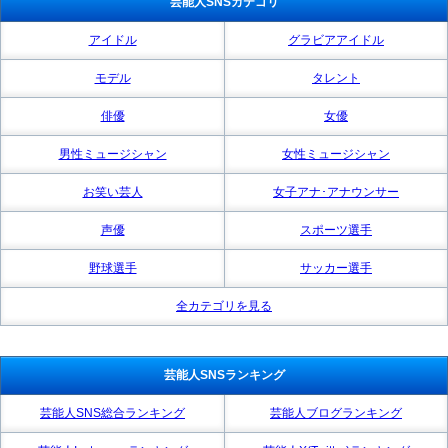
芸能人SNSカテゴリ
アイドル
グラビアアイドル
モデル
タレント
俳優
女優
男性ミュージシャン
女性ミュージシャン
お笑い芸人
女子アナ･アナウンサー
声優
スポーツ選手
野球選手
サッカー選手
全カテゴリを見る
芸能人SNSランキング
芸能人SNS総合ランキング
芸能人ブログランキング