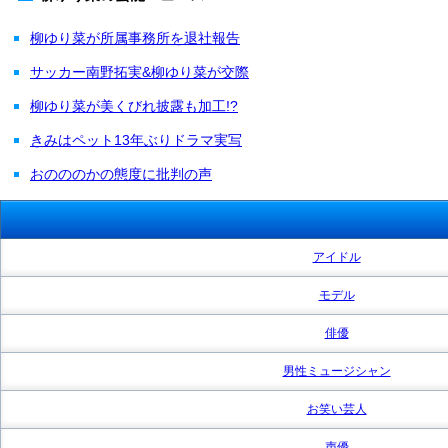
柳ゆり菜が所属事務所を退社報告
サッカー南野拓実&柳ゆり菜が交際
柳ゆり菜が美くびれ披露も加工!?
きみはペット13年ぶりドラマ実写
おのののかの態度に批判の声
アイドル
モデル
俳優
男性ミュージシャン
お笑い芸人
声優