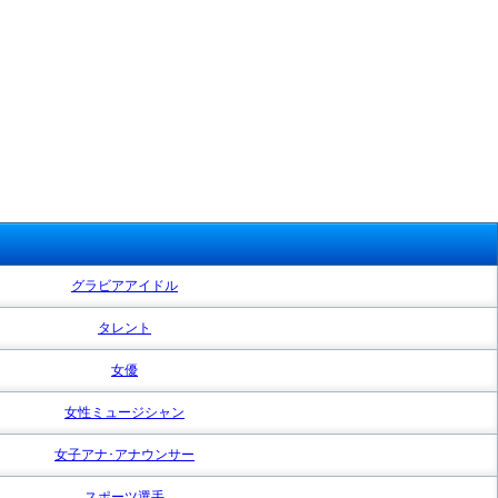
グラビアアイドル
タレント
女優
女性ミュージシャン
女子アナ･アナウンサー
スポーツ選手