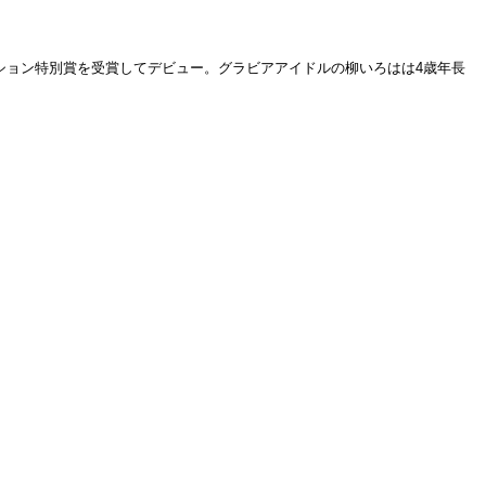
dオーディション特別賞を受賞してデビュー。グラビアアイドルの柳いろはは4歳年長