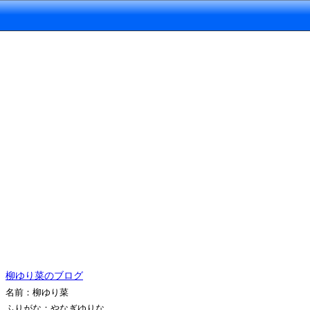
柳ゆり菜のブログ
名前：柳ゆり菜
ふりがな：やなぎゆりな