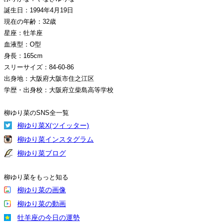
誕生日：1994年4月19日
現在の年齢：32歳
星座：牡羊座
血液型：O型
身長：165cm
スリーサイズ：84-60-86
出身地：大阪府大阪市住之江区
学歴・出身校：大阪府立柴島高等学校
柳ゆり菜のSNS全一覧
柳ゆり菜X(ツイッター)
柳ゆり菜インスタグラム
柳ゆり菜ブログ
柳ゆり菜をもっと知る
柳ゆり菜の画像
柳ゆり菜の動画
牡羊座の今日の運勢