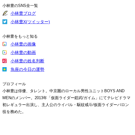
小林豊のSNS全一覧
小林豊ブログ
小林豊X(ツイッター)
小林豊をもっと知る
小林豊の画像
小林豊の動画
小林豊の姓名判断
魚座の今日の運勢
プロフィール
小林豊は俳優、タレント。中京圏のローカル男性ユニットBOYS AND
MENのメンバー。2013年「仮面ライダー鎧武/ガイム」にてテレビドラマ
初レギュラー出演し、主人公のライバル・駆紋戒斗/仮面ライダーバロン
役を務めた。