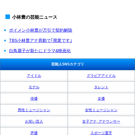
小林豊の芸能ニュース
ボイメン小林豊が万引で契約解除
TBS小林豊アナ異動で｢廃業です｣
白鳥麗子が新たにドラマ&映画化
芸能人SNSカテゴリ
アイドル
グラビアアイドル
モデル
タレント
俳優
女優
男性ミュージシャン
女性ミュージシャン
お笑い芸人
女子アナ･アナウンサー
声優
スポーツ選手