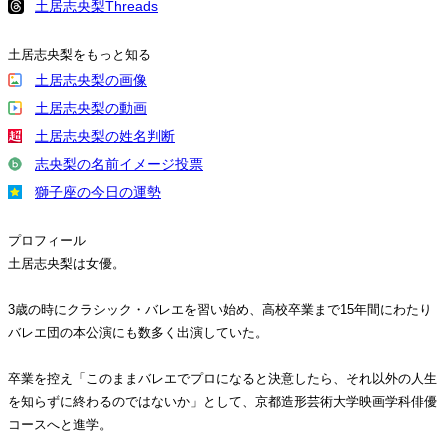
土居志央梨Threads
土居志央梨をもっと知る
土居志央梨の画像
土居志央梨の動画
土居志央梨の姓名判断
志央梨の名前イメージ投票
獅子座の今日の運勢
プロフィール
土居志央梨は女優。
3歳の時にクラシック・バレエを習い始め、高校卒業まで15年間にわたり
バレエ団の本公演にも数多く出演していた。
卒業を控え「このままバレエでプロになると決意したら、それ以外の人生
を知らずに終わるのではないか」として、京都造形芸術大学映画学科俳優
コースへと進学。