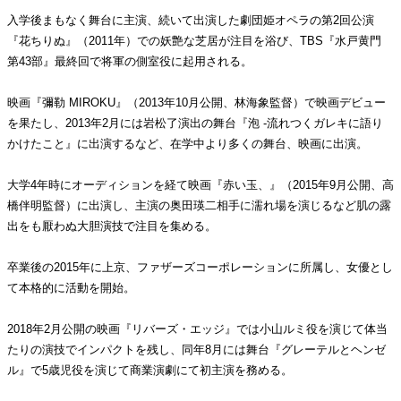
入学後まもなく舞台に主演、続いて出演した劇団姫オペラの第2回公演
『花ちりぬ』（2011年）での妖艶な芝居が注目を浴び、TBS『水戸黄門
第43部』最終回で将軍の側室役に起用される。
映画『彌勒 MIROKU』（2013年10月公開、林海象監督）で映画デビュー
を果たし、2013年2月には岩松了演出の舞台『泡 -流れつくガレキに語り
かけたこと』に出演するなど、在学中より多くの舞台、映画に出演。
大学4年時にオーディションを経て映画『赤い玉、』（2015年9月公開、高
橋伴明監督）に出演し、主演の奥田瑛二相手に濡れ場を演じるなど肌の露
出をも厭わぬ大胆演技で注目を集める。
卒業後の2015年に上京、ファザーズコーポレーションに所属し、女優とし
て本格的に活動を開始。
2018年2月公開の映画『リバーズ・エッジ』では小山ルミ役を演じて体当
たりの演技でインパクトを残し、同年8月には舞台『グレーテルとヘンゼ
ル』で5歳児役を演じて商業演劇にて初主演を務める。