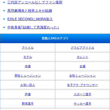
三代目アンコールなしでファン落胆
黒羽麻璃央と桜井ユキが結婚
EXILE SECONDにAKIRA加入
中島美嘉｢結婚して意識変わった｣
芸能人SNSカテゴリ
アイドル
グラビアアイドル
モデル
タレント
俳優
女優
男性ミュージシャン
女性ミュージシャン
お笑い芸人
女子アナ･アナウンサー
声優
スポーツ選手
野球選手
サッカー選手