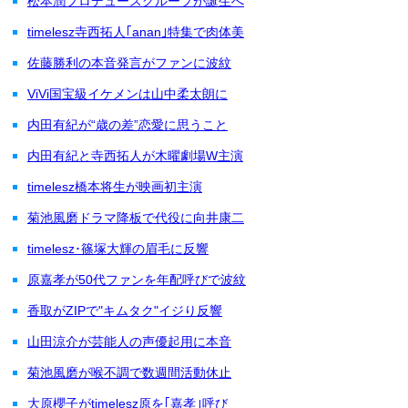
松本潤プロデュースグループが誕生へ
timelesz寺西拓人｢anan｣特集で肉体美
佐藤勝利の本音発言がファンに波紋
ViVi国宝級イケメンは山中柔太朗に
内田有紀が“歳の差”恋愛に思うこと
内田有紀と寺西拓人が木曜劇場W主演
timelesz橋本将生が映画初主演
菊池風磨ドラマ降板で代役に向井康二
timelesz･篠塚大輝の眉毛に反響
原嘉孝が50代ファンを年配呼びで波紋
香取がZIPで"キムタク"イジり反響
山田涼介が芸能人の声優起用に本音
菊池風磨が喉不調で数週間活動休止
大原櫻子がtimelesz原を｢嘉孝｣呼び