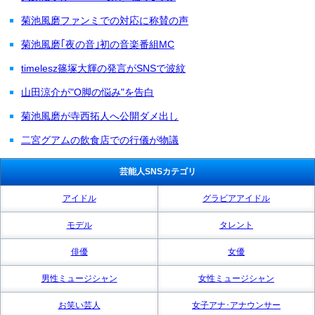
菊池風磨ファンミでの対応に称賛の声
菊池風磨｢夜の音｣初の音楽番組MC
timelesz篠塚大輝の発言がSNSで波紋
山田涼介が"O脚の悩み"を告白
菊池風磨が寺西拓人へ公開ダメ出し
二宮グアムの飲食店での行儀が物議
芸能人SNSカテゴリ
アイドル
グラビアアイドル
モデル
タレント
俳優
女優
男性ミュージシャン
女性ミュージシャン
お笑い芸人
女子アナ･アナウンサー