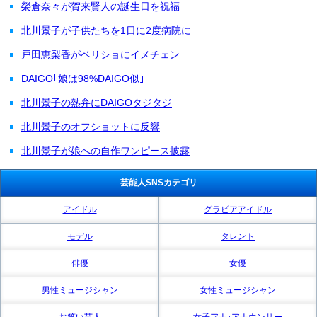
榮倉奈々が賀来賢人の誕生日を祝福
北川景子が子供たちを1日に2度病院に
戸田恵梨香がベリショにイメチェン
DAIGO｢娘は98%DAIGO似｣
北川景子の熱弁にDAIGOタジタジ
北川景子のオフショットに反響
北川景子が娘への自作ワンピース披露
芸能人SNSカテゴリ
アイドル
グラビアアイドル
モデル
タレント
俳優
女優
男性ミュージシャン
女性ミュージシャン
お笑い芸人
女子アナ･アナウンサー