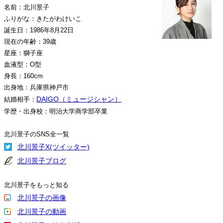
名前：北川景子
ふりがな：きたがわけいこ
誕生日：1986年8月22日
現在の年齢：39歳
星座：獅子座
血液型：O型
身長：160cm
出身地：兵庫県神戸市
DAIGO（ミュージシャン）
結婚相手：
学歴・出身校：明治大学商学部卒業
北川景子のSNS全一覧
北川景子X(ツイッター)
北川景子ブログ
北川景子をもっと知る
北川景子の画像
北川景子の動画