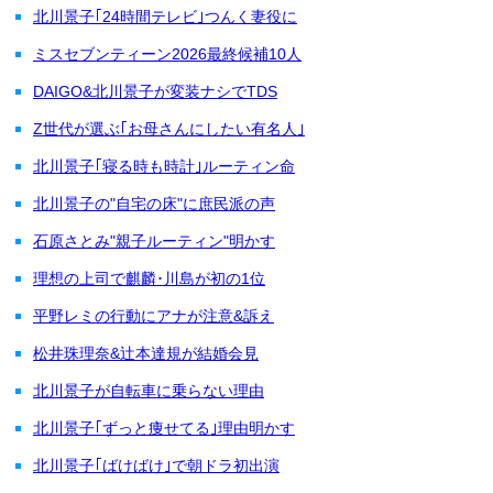
北川景子｢24時間テレビ｣つんく妻役に
ミスセブンティーン2026最終候補10人
DAIGO&北川景子が変装ナシでTDS
Z世代が選ぶ｢お母さんにしたい有名人｣
北川景子｢寝る時も時計｣ルーティン命
北川景子の"自宅の床"に庶民派の声
石原さとみ"親子ルーティン"明かす
理想の上司で麒麟･川島が初の1位
平野レミの行動にアナが注意&訴え
松井珠理奈&辻本達規が結婚会見
北川景子が自転車に乗らない理由
北川景子｢ずっと痩せてる｣理由明かす
北川景子｢ばけばけ｣で朝ドラ初出演