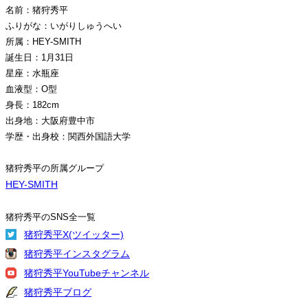
名前：猪狩秀平
ふりがな：いがりしゅうへい
所属：HEY-SMITH
誕生日：1月31日
星座：水瓶座
血液型：O型
身長：182cm
出身地：大阪府豊中市
学歴・出身校：関西外国語大学
猪狩秀平の所属グループ
HEY-SMITH
猪狩秀平のSNS全一覧
猪狩秀平X(ツイッター)
猪狩秀平インスタグラム
猪狩秀平YouTubeチャンネル
猪狩秀平ブログ