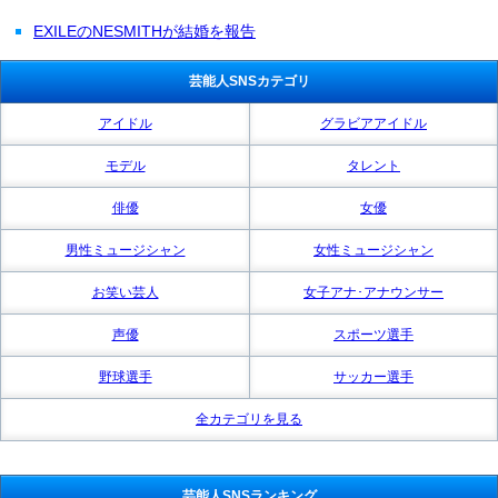
EXILEのNESMITHが結婚を報告
芸能人SNSカテゴリ
アイドル
グラビアアイドル
モデル
タレント
俳優
女優
男性ミュージシャン
女性ミュージシャン
お笑い芸人
女子アナ･アナウンサー
声優
スポーツ選手
野球選手
サッカー選手
全カテゴリを見る
芸能人SNSランキング