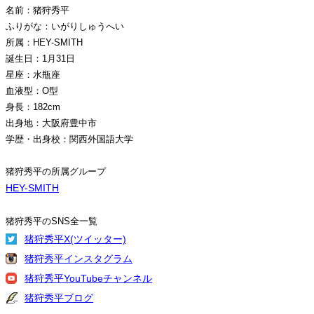
名前：猪狩秀平
ふりがな：いがりしゅうへい
所属：HEY-SMITH
誕生日：1月31日
星座：水瓶座
血液型：O型
身長：182cm
出身地：大阪府豊中市
学歴・出身校：関西外国語大学
猪狩秀平の所属グループ
HEY-SMITH
猪狩秀平のSNS全一覧
猪狩秀平X(ツイッター)
猪狩秀平インスタグラム
猪狩秀平YouTubeチャンネル
猪狩秀平ブログ