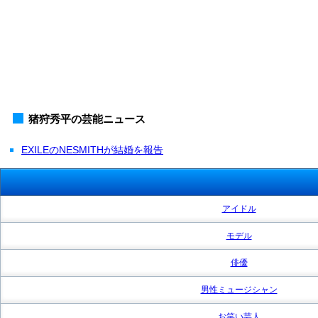
猪狩秀平の芸能ニュース
EXILEのNESMITHが結婚を報告
アイドル
モデル
俳優
男性ミュージシャン
お笑い芸人