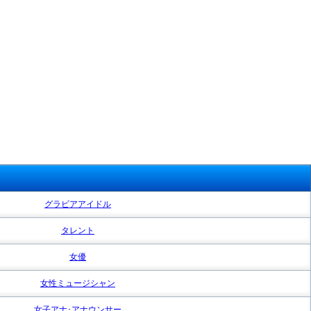
グラビアアイドル
タレント
女優
女性ミュージシャン
女子アナ･アナウンサー