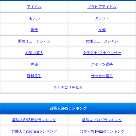
アイドル
グラビアアイドル
モデル
タレント
俳優
女優
男性ミュージシャン
女性ミュージシャン
お笑い芸人
女子アナ･アナウンサー
声優
スポーツ選手
野球選手
サッカー選手
全カテゴリを見る
芸能人SNSランキング
芸能人SNS総合ランキング
芸能人ブログランキング
芸能人Instagramランキング
芸能人X(Twitter)ランキング