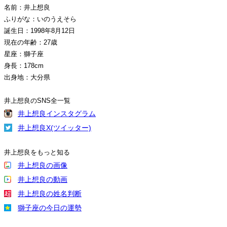
名前：井上想良
ふりがな：いのうえそら
誕生日：1998年8月12日
現在の年齢：27歳
星座：獅子座
身長：178cm
出身地：大分県
井上想良のSNS全一覧
井上想良インスタグラム
井上想良X(ツイッター)
井上想良をもっと知る
井上想良の画像
井上想良の動画
井上想良の姓名判断
獅子座の今日の運勢