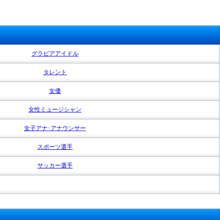
グラビアアイドル
タレント
女優
女性ミュージシャン
女子アナ･アナウンサー
スポーツ選手
サッカー選手