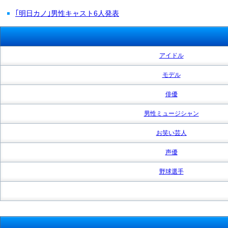
｢明日カノ｣男性キャスト6人発表
アイドル
モデル
俳優
男性ミュージシャン
お笑い芸人
声優
野球選手