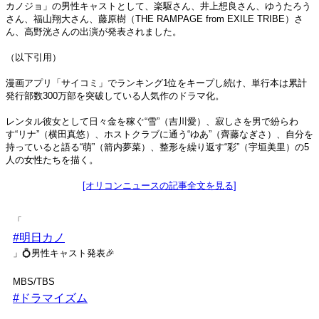
カノジョ」の男性キャストとして、楽駆さん、井上想良さん、ゆうたろう
さん、福山翔大さん、藤原樹（THE RAMPAGE from EXILE TRIBE）さ
ん、高野洸さんの出演が発表されました。
（以下引用）
漫画アプリ「サイコミ」でランキング1位をキープし続け、単行本は累計
発行部数300万部を突破している人気作のドラマ化。
レンタル彼女として日々金を稼ぐ“雪”（吉川愛）、寂しさを男で紛らわ
す“リナ”（横田真悠）、ホストクラブに通う“ゆあ”（齊藤なぎさ）、自分を
持っていると語る“萌”（箭内夢菜）、整形を繰り返す“彩”（宇垣美里）の5
人の女性たちを描く。
[オリコンニュースの記事全文を見る]
「
#明日カノ
」💍男性キャスト発表🎉
MBS/TBS
#ドラマイズム