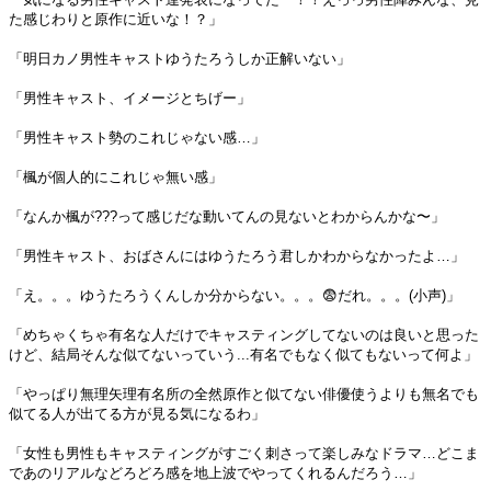
た感じわりと原作に近いな！？」
「明日カノ男性キャストゆうたろうしか正解いない」
「男性キャスト、イメージとちげー」
「男性キャスト勢のこれじゃない感…」
「楓が個人的にこれじゃ無い感」
「なんか楓が???って感じだな動いてんの見ないとわからんかな〜」
「男性キャスト、おばさんにはゆうたろう君しかわからなかったよ…」
「え。。。ゆうたろうくんしか分からない。。。😨だれ。。。(小声)」
「めちゃくちゃ有名な人だけでキャスティングしてないのは良いと思った
けど、結局そんな似てないっていう...有名でもなく似てもないって何よ」
「やっぱり無理矢理有名所の全然原作と似てない俳優使うよりも無名でも
似てる人が出てる方が見る気になるわ」
「女性も男性もキャスティングがすごく刺さって楽しみなドラマ…どこま
であのリアルなどろどろ感を地上波でやってくれるんだろう…」