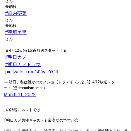
さん
💎萌役
#箭内夢菜
さん
💎彩役
#宇垣美里
さん
💄4月12日(火)深夜放送スタート！💄
#明日カノ
#明日カノドラマ
pic.twitter.com/st2iyUYGft
— 明日、私は誰かのカノジョ【ドラマイズム公式】4/12放送スタ
ート (@dramaism_mbs)
March 11, 2022
この話題にネットでは
「明日カノ男性キャストも最高なのですが🥺」
「気になる男性キャスト達発表になってたー！！えっっ男性陣みんな、見