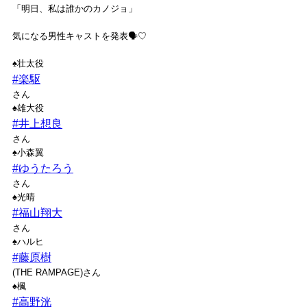
「明日、私は誰かのカノジョ」
気になる男性キャストを発表🗣♡
♠️壮太役
#楽駆
さん
♠️雄大役
#井上想良
さん
♠️小森翼
#ゆうたろう
さん
♠️光晴
#福山翔大
さん
♠️ハルヒ
#藤原樹
(THE RAMPAGE)さん
♠️楓
#高野洸