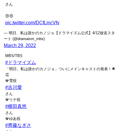
さん
😍😍
pic.twitter.com/DCfLincVfv
— 明日、私は誰かのカノジョ【ドラマイズム公式】4/12放送スタ
ート (@dramaism_mbs)
March 29, 2022
MBS/TBS
#ドラマイズム
「明日、私は誰かのカノジョ」ついにメインキャストの発表！🌟
👏
💎雪役
#吉川愛
さん
💎リナ役
#横田真悠
さん
💎ゆあ役
#齊藤なぎさ