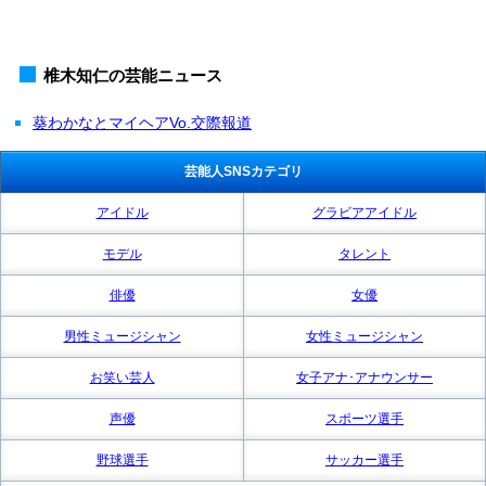
椎木知仁の芸能ニュース
葵わかなとマイヘアVo.交際報道
芸能人SNSカテゴリ
アイドル
グラビアアイドル
モデル
タレント
俳優
女優
男性ミュージシャン
女性ミュージシャン
お笑い芸人
女子アナ･アナウンサー
声優
スポーツ選手
野球選手
サッカー選手