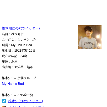
椎木知仁のX(ツイッター)
名前：椎木知仁
ふりがな：しいきともみ
所属：My Hair is Bad
誕生日：1992年3月19日
現在の年齢：34歳
星座：魚座
出身地：新潟県上越市
椎木知仁の所属グループ
My Hair is Bad
椎木知仁のSNS全一覧
椎木知仁X(ツイッター)